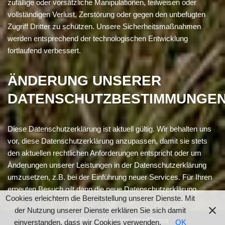
zufällige oder vorsätzliche Manipulationen, teilweisen oder
vollständigen Verlust, Zerstörung oder gegen den unbefugten
Zugriff Dritter zu schützen. Unsere Sicherheitsmaßnahmen
werden entsprechend der technologischen Entwicklung
fortlaufend verbessert.
ÄNDERUNG UNSERER
DATENSCHUTZBESTIMMUNGE
Diese Datenschutzerklärung ist aktuell gültig. Wir behalten uns
vor, diese Datenschutzerklärung anzupassen, damit sie stets
den aktuellen rechtlichen Anforderungen entspricht oder um
Änderungen unserer Leistungen in der Datenschutzerklärung
umzusetzen, z.B. bei der Einführung neuer Services. Für Ihren
erneuten Besuch gilt dann die neue Datenschutzerklärung.
Cookies erleichtern die Bereitstellung unserer Dienste. Mit
der Nutzung unserer Dienste erklären Sie sich damit
Neve
| Präsentiert von
WordPress
einverstanden, dass wir Cookies verwenden.
OK